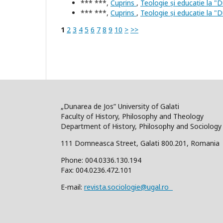
*** ***,
Cuprins
,
Teologie și educație la "D
*** ***,
Cuprins
,
Teologie și educație la "D
1
2
3
4
5
6
7
8
9
10
>
>>
„Dunarea de Jos” University of Galati
Faculty of History, Philosophy and Theology
Department of History, Philosophy and Sociology
111 Domneasca Street, Galati 800.201, Romania
Phone: 004.0336.130.194
Fax: 004.0236.472.101
E-mail:
revista.sociologie@ugal.ro