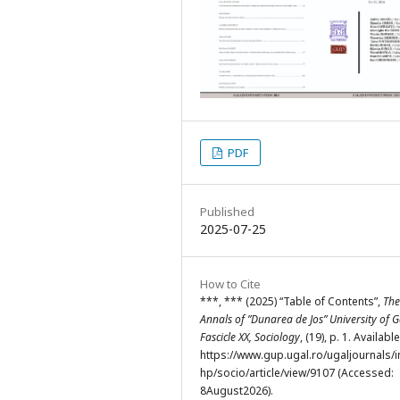
PDF
Published
2025-07-25
How to Cite
***, *** (2025) “Table of Contents”,
The
Annals of ”Dunarea de Jos” University of Ga
Fascicle XX, Sociology
, (19), p. 1. Available
https://www.gup.ugal.ro/ugaljournals/
hp/socio/article/view/9107 (Accessed:
8August2026).