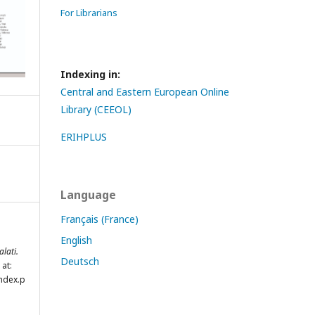
For Librarians
Indexing in:
Central and Eastern European Online
Library (CEEOL)
ERIHPLUS
Language
Français (France)
English
lati.
Deutsch
 at:
index.p