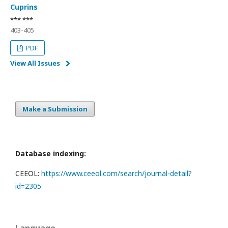
Cuprins
*** ***
403-405
PDF
View All Issues
Make a Submission
Database indexing:
CEEOL:
https://www.ceeol.com/search/journal-detail?
id=2305