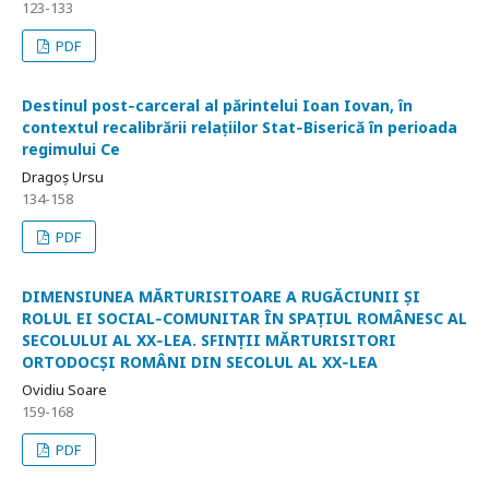
123-133
PDF
Destinul post‑carceral al părintelui Ioan Iovan, în
contextul recalibrării relațiilor Stat‑Biserică în perioada
regimului Ce
Dragoș Ursu
134-158
PDF
DIMENSIUNEA MĂRTURISITOARE A RUGĂCIUNII ȘI
ROLUL EI SOCIAL‑COMUNITAR ÎN SPAȚIUL ROMÂNESC AL
SECOLULUI AL XX‑LEA. SFINȚII MĂRTURISITORI
ORTODOCȘI ROMÂNI DIN SECOLUL AL XX‑LEA
Ovidiu Soare
159-168
PDF