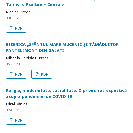
Torino, o Psaltire – Ceasolv
Nicolae Preda
338-351
PDF
BISERICA „SFÂNTUL MARE MUCENIC ȘI TĂMĂDUITOR
PANTELIMON“, DIN GALAȚI
Mihaela Denisia Liușnea
352-373
PDF
PDF
Religie, modernitate, sacralitate. O privire retrospectivă
asupra pandemiei de COVID 19
Mirel Bănică
374-381
PDF