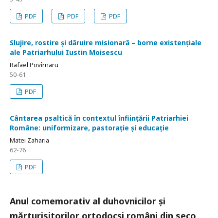
PDF
PDF
PDF
Slujire, rostire și dăruire misionară – borne existențiale
ale Patriarhului Iustin Moisescu
Rafael Povîrnaru
50-61
PDF
Cântarea psaltică în contextul înființării Patriarhiei
Române: uniformizare, pastorație și educație
Matei Zaharia
62-76
PDF
Anul comemorativ al duhovnicilor și
mărturisitorilor ortodocși români din seco