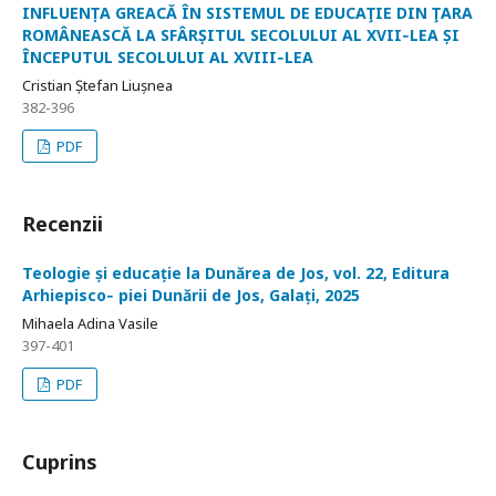
INFLUENȚA GREACĂ ÎN SISTEMUL DE EDUCAŢIE DIN ŢARA
ROMÂNEASCĂ LA SFÂRȘITUL SECOLULUI AL XVII‑LEA ȘI
ÎNCEPUTUL SECOLULUI AL XVIII‑LEA
Cristian Ștefan Liușnea
382-396
PDF
Recenzii
Teologie și educație la Dunărea de Jos, vol. 22, Editura
Arhiepisco‑ piei Dunării de Jos, Galați, 2025
Mihaela Adina Vasile
397-401
PDF
Cuprins