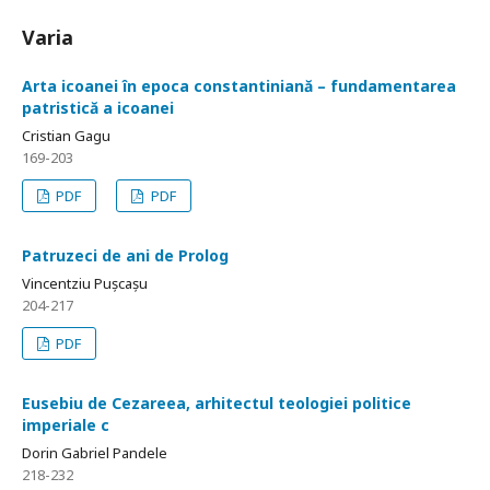
Varia
Arta icoanei în epoca constantiniană – fundamentarea
patristică a icoanei
Cristian Gagu
169-203
PDF
PDF
Patruzeci de ani de Prolog
Vincentziu Pușcașu
204-217
PDF
Eusebiu de Cezareea, arhitectul teologiei politice
imperiale c
Dorin Gabriel Pandele
218-232