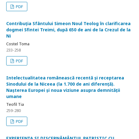
PDF
Contribuția Sfântului Simeon Noul Teolog în clarificarea
dogmei Sfintei Treimi, după 650 de ani de la Crezul de la
Ni
Costel Toma
233-258
PDF
Intelectualitatea românească recentă și receptarea
Sinodului de la Niceea (la 1.700 de ani diferență).
Nașterea Europei și noua viziune asupra demnității
umane
Teofil Tia
259-280
PDF
EXPERIENȚA ȘI DISCERNĂMÂNTUL PATRISTIC CU