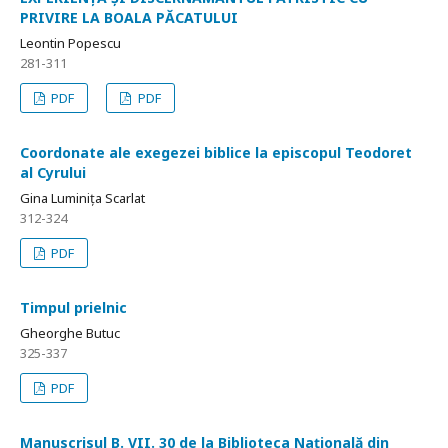
PRIVIRE LA BOALA PĂCATULUI
Leontin Popescu
281-311
PDF
PDF
Coordonate ale exegezei biblice la episcopul Teodoret
al Cyrului
Gina Luminița Scarlat
312-324
PDF
Timpul prielnic
Gheorghe Butuc
325-337
PDF
Manuscrisul B. VII. 30 de la Biblioteca Națională din