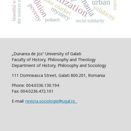
the sources of morality
globalization
Romania
tradition
labor market
urban
poverty
solidarity
mystery
potlatch
social solidarity
„Dunarea de Jos” University of Galati
Faculty of History, Philosophy and Theology
Department of History, Philosophy and Sociology
111 Domneasca Street, Galati 800.201, Romania
Phone: 004.0336.130.194
Fax: 004.0236.472.101
E-mail:
revista.sociologie@ugal.ro