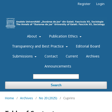
Register
Login
About
Publication Ethics
Transparency and Best Practice
Editorial Board
Submissions
Contact
Current
Archives
Announcements
Search
Home
/
Archives
/
No 20 (2025)
/
Cuprins