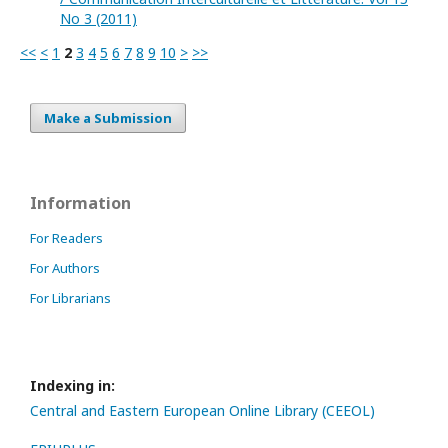
No 3 (2011)
<<
<
1
2
3
4
5
6
7
8
9
10
>
>>
Make a Submission
Information
For Readers
For Authors
For Librarians
Indexing in:
Central and Eastern European Online Library (CEEOL)