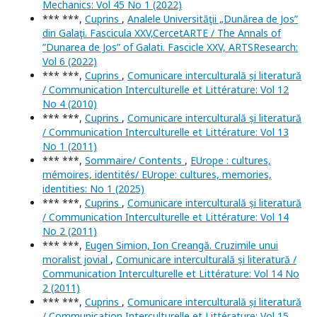
Mechanics: Vol 45 No 1 (2022)
*** ***,
Cuprins
,
Analele Universităţii „Dunărea de Jos”
din Galaţi. Fascicula XXV,CercetARTE / The Annals of
”Dunarea de Jos” of Galati. Fascicle XXV, ARTSResearch:
Vol 6 (2022)
*** ***,
Cuprins
,
Comunicare interculturală și literatură
/ Communication Interculturelle et Littérature: Vol 12
No 4 (2010)
*** ***,
Cuprins
,
Comunicare interculturală și literatură
/ Communication Interculturelle et Littérature: Vol 13
No 1 (2011)
*** ***,
Sommaire/ Contents
,
EUrope : cultures,
mémoires, identités/ EUrope: cultures, memories,
identities: No 1 (2025)
*** ***,
Cuprins
,
Comunicare interculturală și literatură
/ Communication Interculturelle et Littérature: Vol 14
No 2 (2011)
*** ***,
Eugen Simion, Ion Creangă. Cruzimile unui
moralist jovial
,
Comunicare interculturală și literatură /
Communication Interculturelle et Littérature: Vol 14 No
2 (2011)
*** ***,
Cuprins
,
Comunicare interculturală și literatură
/ Communication Interculturelle et Littérature: Vol 15