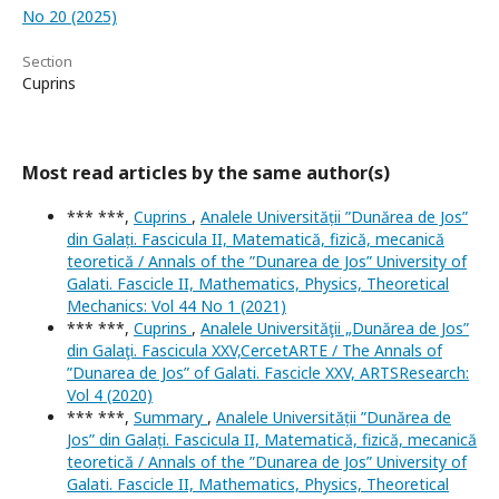
No 20 (2025)
Section
Cuprins
Most read articles by the same author(s)
*** ***,
Cuprins
,
Analele Universității ”Dunărea de Jos”
din Galați. Fascicula II, Matematică, fizică, mecanică
teoretică / Annals of the ”Dunarea de Jos” University of
Galati. Fascicle II, Mathematics, Physics, Theoretical
Mechanics: Vol 44 No 1 (2021)
*** ***,
Cuprins
,
Analele Universităţii „Dunărea de Jos”
din Galaţi. Fascicula XXV,CercetARTE / The Annals of
”Dunarea de Jos” of Galati. Fascicle XXV, ARTSResearch:
Vol 4 (2020)
*** ***,
Summary
,
Analele Universității ”Dunărea de
Jos” din Galați. Fascicula II, Matematică, fizică, mecanică
teoretică / Annals of the ”Dunarea de Jos” University of
Galati. Fascicle II, Mathematics, Physics, Theoretical