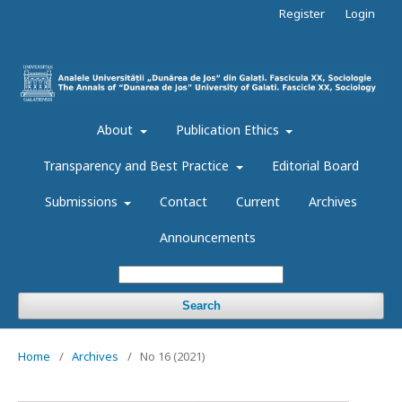
Register
Login
About
Publication Ethics
Transparency and Best Practice
Editorial Board
Submissions
Contact
Current
Archives
Announcements
Search
Home
/
Archives
/
No 16 (2021)