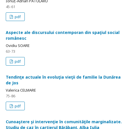
Ionuț-Adrian PĂTULARU
45-61
pdf
Aspecte ale discursului contemporan din spaţiul social
românesc
Ovidiu SOARE
63-73
pdf
Tendinţe actuale în evoluţia vieţii de familie la Dunărea
de Jos
Valerica CELMARE
75-86
pdf
Cunoaştere şi intervenţie în comunităţile marginalizate.
Studiu de caz în cartierul Bărăbanţ, Alba Iulia