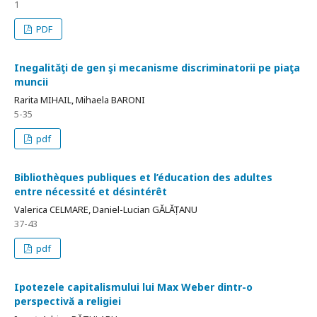
1
PDF
Inegalităţi de gen şi mecanisme discriminatorii pe piaţa
muncii
Rarita MIHAIL, Mihaela BARONI
5-35
pdf
Bibliothèques publiques et l’éducation des adultes
entre nécessité et désintérêt
Valerica CELMARE, Daniel-Lucian GĂLĂȚANU
37-43
pdf
Ipotezele capitalismului lui Max Weber dintr-o
perspectivă a religiei